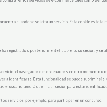
la compra” en los servicios de e-commerce tales como tienda
ncuentra cuando se solicita un servicio. Esta cookie es totalm
 ha registrado o posteriormente ha abierto su sesión, y se util
 servicio, el navegador o el ordenador y en otro momento u ot
ver a identificarse. Esta funcionalidad se puede suprimir si el
cio el usuario tendrá que iniciar sesión para estar identificado
tos servicios, por ejemplo, para participar en un concurso.